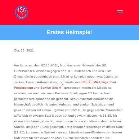
Erstes Heimspiel
Okt. 20, 2021
Am Samstag, dem 02.10.2021, fand das erste Heimspiel der SG
Lützelsachsen-Weinheim gegen den TG Laudenbach und den TSV
Oftersheim in Laudenbach statt. Mit einer komplett neuen Ausrüstung an
Jacken, Hosen, Aufwärmshirts und Trikots von
KOS KLIMA Anlagenbau
Projektierung und Service GmbH
gesponsert, waren die Mädels so
motiviert, wie noch nie zuvor.Das erste Spiel gegen TG Laudenbach
gestaltete sich spannend als gedacht. Den Auftaktsatz dominierte die
Mannschaft deutlich mit lautem Anfeuern und starken Spielzügen und
gewann diesen mit einem Ergebnis von 25:14. Die gegnerische Mannschaft
raffte sich im zweiten Satz jedoch auf und gewann diesen mit 13:25. Mit
einem Zwischenergebnis von eins zu eins wurde vor allem in den nächsten
Sätzen, um jeden Punkt gekämpft. Trotz knapper Niederlage im dritten Satz
(21:25), konnten die Spielerinnen von Lützelsachsen-Weinheim den letzten
Satz nicht für sich gewinnen (24:26).Schlussendlich beendeten die