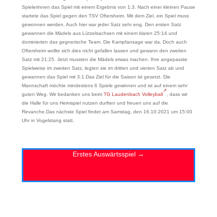
Spielerinnen das Spiel mit einem Ergebnis von 1:3. Nach einer kleinen Pause
startete das Spiel gegen den TSV Oftersheim. Mit dem Ziel, ein Spiel muss
gewonnen werden. Auch hier war jeder Satz sehr eng. Den ersten Satz
gewannen die Mädels aus Lützelsachsen mit einem klaren 25:14 und
dominierten das gegnerische Team. Die Kampfansage war da. Doch auch
Oftersheim wollte sich dies nicht gefallen lassen und gewann den zweiten
Satz mit 21:25. Jetzt mussten die Mädels etwas machen. Ihre angepasste
Spielweise im zweiten Satz, legten sie im dritten und vierten Satz ab und
gewannen das Spiel mit 3:1.Das Ziel für die Saison ist gesetzt. Die
Mannschaft möchte mindestens 6 Spiele gewinnen und ist auf einem sehr
guten Weg. Wir bedanken uns beim
TG Laudenbach Volleyball
, dass wir
die Halle für uns Heimspiel nutzen durften und freuen uns auf die
Revanche.Das nächste Spiel findet am Samstag, den 16.10.2021 um 15:00
Uhr in Vogelstang statt.
Erstes Auswärtsspiel
→